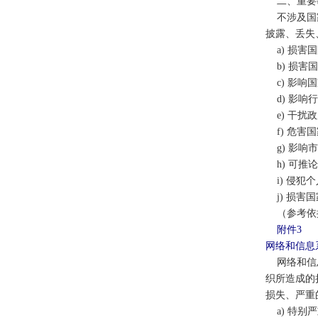
二、重要
不涉及国家
披露、丢失
a) 损害
b) 损害
c) 影响
d) 影响
e) 干扰
f) 危害
g) 影响
h) 可推
i) 侵犯
j) 损害
（参考依据：
附件
3
网络和信息
网络和信息
织所造成的
损失、严重
a) 特别