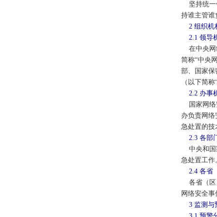
坚持统一领
持谁主管谁
2 组织
2.1 领
在中央网络
简称“中央
部、国家保
（以下简称
2.2 办
国家网络安
办负责网络
急处置的技
2.3 各
中央和国家
急处置工作
2.4 各
各省（区、
网络安全事
3 监测与
3.1 预