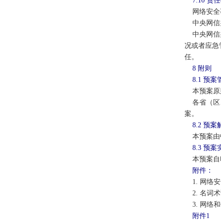
7.10 
网络安全事
中央网信办
中央网信办
况或者应急
任。
8 附则
8.1 预
本预案原则
各省（区、
案。
8.2 预
本预案由
8.3 预
本预案自
附件：
1. 网络
2. 名词
3. 网络
附件
1