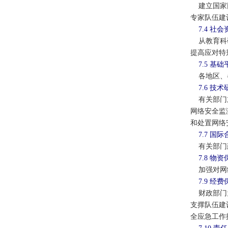
建立国家网
专家队伍建
7.4 社
从教育科研
提高应对特
7.5 基
各地区、各
7.6 技
有关部门加
网络安全监
和处置网络
7.7 国
有关部门建
7.8 物
加强对网络
7.9 经
财政部门为
支撑队伍建
全应急工作