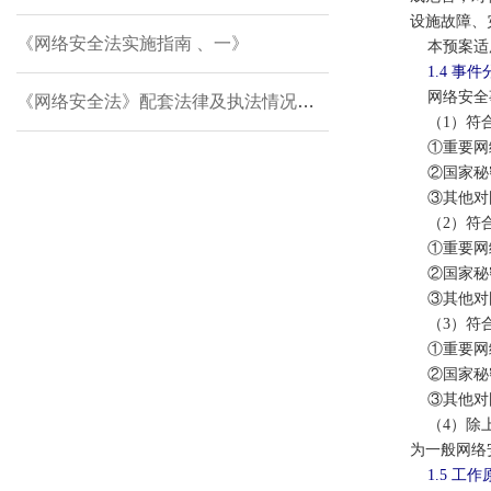
设施故障、
《网络安全法实施指南 、一》
本预案适用
1.4 事
网络安全事
《网络安全法》配套法律及执法情况一览表
（1）符合
①重要网络
②国家秘密
③其他对国
（2）符合
①重要网络
②国家秘密
③其他对国
（3）符合
①重要网络
②国家秘密
③其他对国
（4）除上
为一般网络
1.5 工