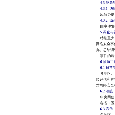
4.3 应
4.3.1 
应急办提出
4.3.2 
由事件发生
5 调查与
特别重大网
网络安全事
办。总结调
事件的调查
6 预防工
6.1 日
各地区、各
险评估和容
对网络安全
6.2 演练
中央网信办
各省（区、
6.3 宣传
各地区、各