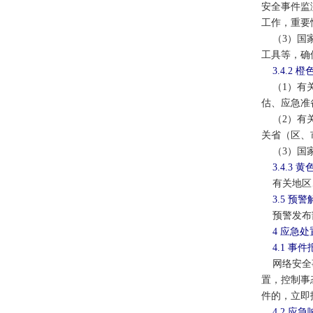
安全事件监
工作，重要
（3）国家
工具等，确
3.4.2
（1）有关
估、应急准
（2）有关
关省（区、
（3）国家
3.4.3
有关地区、
3.5 预
预警发布部
4 应急处
4.1 事
网络安全事
置，控制事
件的，立即
4.2 应