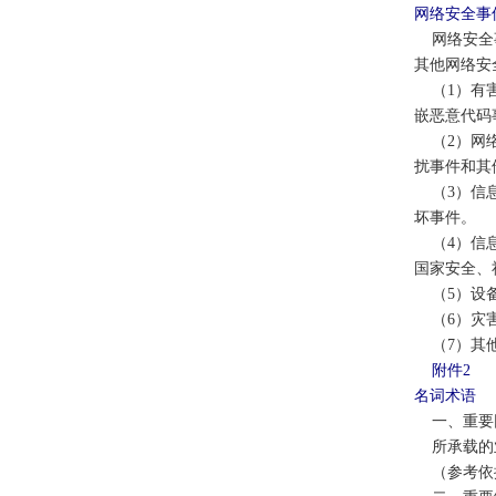
网络安全事
网络安全事
其他网络安
（1）有害
嵌恶意代码
（2）网络
扰事件和其
（3）信息
坏事件。
（4）信息
国家安全、
（5）设备
（6）灾害
（7）其他
附件
2
名词术语
一、重要
所承载的业
（参考依据：