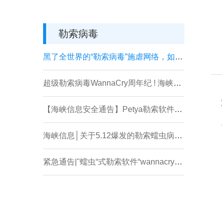
勒索病毒
黑了全世界的“勒索病毒”施虐网络，如何预防专家支招!
超级勒索病毒WannaCry周年纪 ! 海峡信息支招企业网络安全防护
【海峡信息安全通告】Petya勒索软件安全预警
海峡信息│关于5.12爆发的勒索蠕虫病毒的处置办法
紧急通告|"蠕虫“式勒索软件“wannacry“来袭