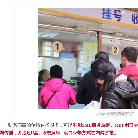
勒索病毒的传播途径很多，可以
利用
S
MB
服务漏洞、
R
DP
弱口
网传播
，
等方式在内网扩散。
并通过
U盘、系统漏洞、弱口令