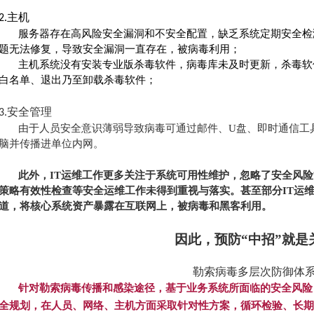
主机
2.
服务器存在高风险安全漏洞和不安全配置，缺乏系统定期安全检
题无法修复，导致安全漏洞一直存在，被病毒利用；
主机系统没有安装专业版杀毒软件，病毒库未及时更新，杀毒软
白名单、退出乃至卸载杀毒软件；
安全管理
3.
由于人员安全意识薄弱导致病毒可通过邮件、
U盘、即时通信工
脑并传播进单位内网。
此外，
IT运维
工作
更多关注于系统可用性维护，忽略
了
安全风险
策略有效性检查等安全运维工作未得到重视与落实。甚至部分
IT运
道，将核心系统资产暴露在互联网上，被病毒和黑客利用。
因此，预防
“
中招
”
就是
勒索病毒多层次防御体
针对勒索病毒传播和感染途径，基于业务系统所面临的安全风险
全规划，在人员、网络、主机方面采取针对性方案，循环检验、长期